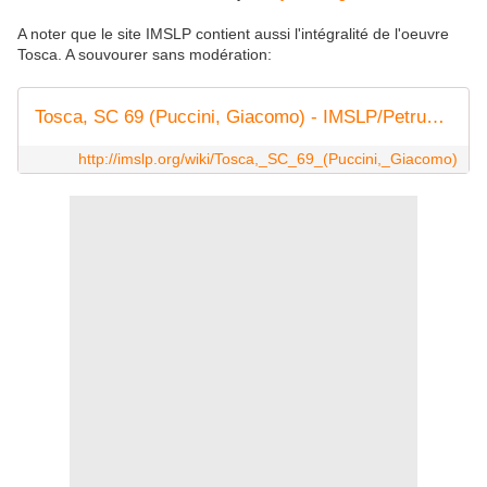
A noter que le site IMSLP contient aussi l'intégralité de l'oeuvre
Tosca. A souvourer sans modération:
Tosca, SC 69 (Puccini, Giacomo) - IMSLP/Petrucci Music Library: Free Public Domain Sheet Music
http://imslp.org/wiki/Tosca,_SC_69_(Puccini,_Giacomo)