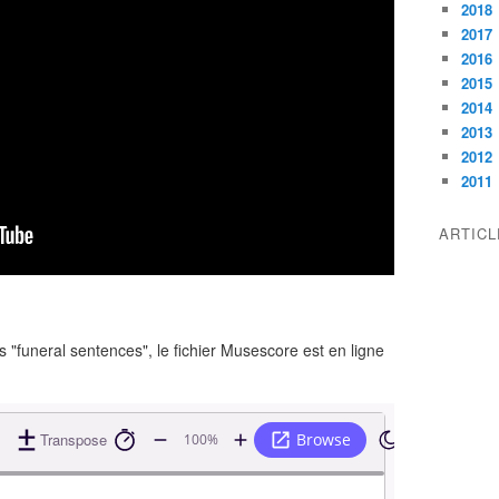
2018
2017
2016
2015
2014
2013
2012
2011
ARTIC
 "funeral sentences", le fichier Musescore est en ligne