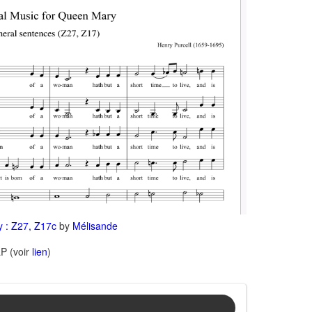
y : Z27, Z17c
by
Mélisande
LP (voir
lien
)