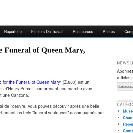
Répertoire
Fichiers De Travail
Ressources
Photos
Comp
NEWSL
Abonnez
articles 
c for the Funeral of Queen Mary
" (Z.860) est un
Email
ns d'Henry Purcell, comprenant une marche avec
 et une Canzona.
CATÉG
ité de l'oeuvre. Vous pouvez découvir après une belle
Muse
 chantant les trois "funeral sentences" accompagnés par
Chant
Réper
Comp