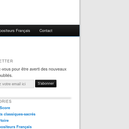
ositeurs Français
Contact
ETTER
-vous pour être averti des nouveaux
publiés.
ORIES
Score
s classiques-sacrés
toire
ositeurs Français