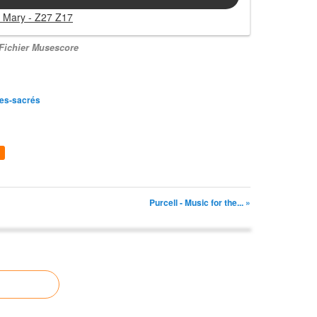
n Mary - Z27 Z17
Fichier Musescore
ues-sacrés
Purcell - Music for the... »