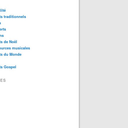
lité
s traditionnels
a
erts
ns
s de Noël
ources musicales
ts du Monde
ts Gospel
VES