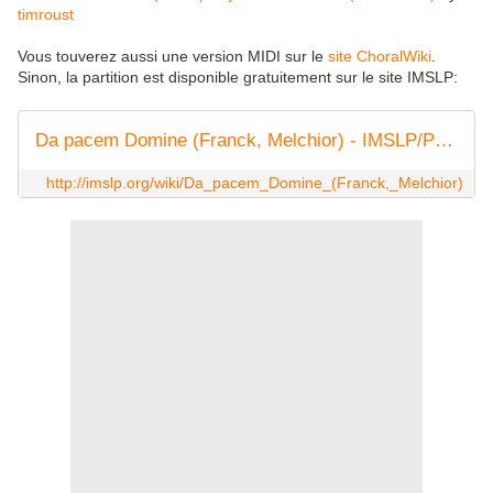
timroust
Vous touverez aussi une version MIDI sur le
site ChoralWiki
.
Sinon, l
a partition est disponible gratuitement sur le site IMSLP:
Da pacem Domine (Franck, Melchior) - IMSLP/Petrucci Music Library: Free Public Domain Sheet Music
http://imslp.org/wiki/Da_pacem_Domine_(Franck,_Melchior)