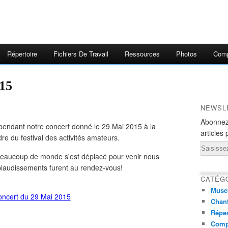
Répertoire
Fichiers De Travail
Ressources
Photos
Comp
015
NEWSL
Abonnez
pendant notre concert donné le 29 Mai 2015 à la
articles 
re du festival des activités amateurs.
Email
t beaucoup de monde s'est déplacé pour venir nous
applaudissements furent au rendez-vous!
CATÉG
Muse
Chant
Réper
Comp