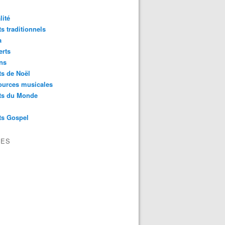
lité
s traditionnels
a
erts
ns
s de Noël
ources musicales
ts du Monde
ts Gospel
VES