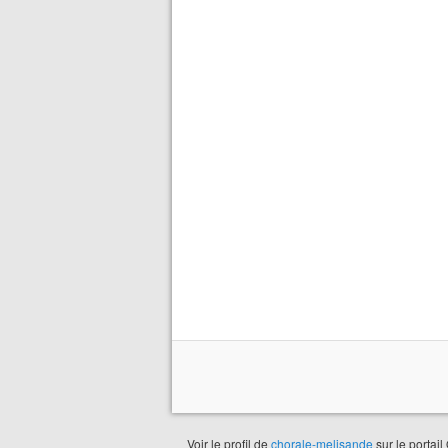
Voir le profil de
chorale-melisande
sur le portail