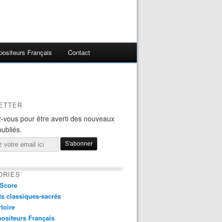
ositeurs Français
Contact
ETTER
-vous pour être averti des nouveaux
publiés.
ORIES
Score
s classiques-sacrés
toire
ositeurs Français