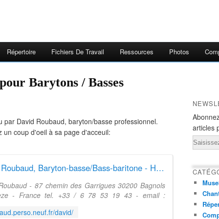
Répertoire
Fichiers De Travail
Ressources
Photos
Comp
 pour Barytons / Basses
NEWSL
Abonnez
nu par David Roubaud, baryton/basse professionnel.
articles 
ez un coup d'oeil à sa page d'acceuil:
Email
David Roubaud, Baryton-basse/Bass-baritone - Home Page
CATÉG
Muse
Roubaud - 87 chemin des Garrigues 30200 Bagnols
Chant
ze - France tel. +33 / 6 78 53 19 43 - email :
Réper
roubaud.net - Web :http://www.roubaud.net
baud.perso.neuf.fr/david/
Comp