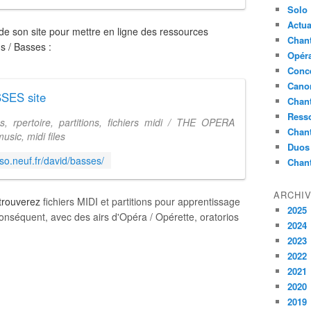
Solo
Actua
e son site pour mettre en ligne des ressources
Chant
s / Basses :
Opér
Conc
Cano
SSES site
Chant
Ress
 rpertoire, partitions, fichiers midi / THE OPERA
Chan
usic, midi files
Duos
so.neuf.fr/david/basses/
Chan
ARCHI
 trouverez
fichiers MIDI et partitions pour apprentissage
2025
conséquent, avec des airs d'Opéra / Opérette, oratorios
2024
2023
2022
!
2021
2020
2019