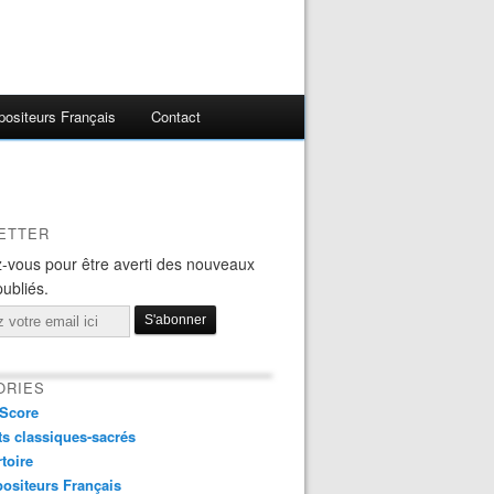
ositeurs Français
Contact
ETTER
-vous pour être averti des nouveaux
publiés.
ORIES
Score
s classiques-sacrés
toire
ositeurs Français