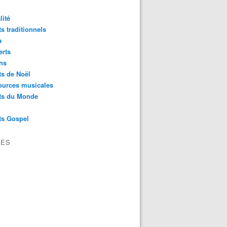
lité
s traditionnels
a
erts
ns
s de Noël
ources musicales
ts du Monde
ts Gospel
VES