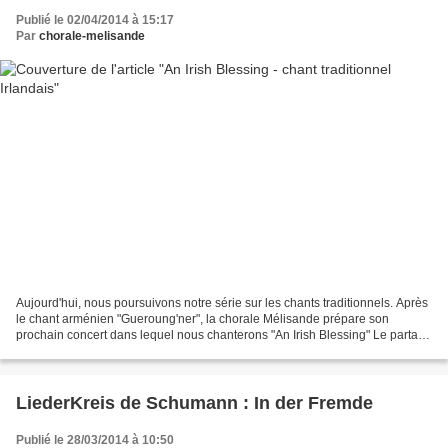
Publié le 02/04/2014 à 15:17
Par
chorale-melisande
Aujourd'hui, nous poursuivons notre série sur les chants traditionnels. Après
le chant arménien "Gueroung'ner", la chorale Mélisande prépare son
prochain concert dans lequel nous chanterons "An Irish Blessing" Le partage
des partitions et fichiers musicaux...
LiederKreis de Schumann : In der Fremde
Publié le 28/03/2014 à 10:50