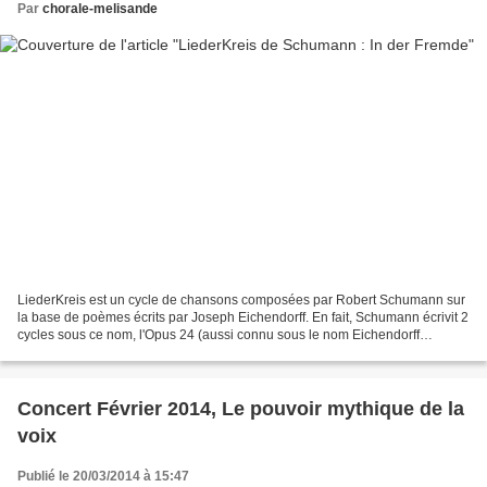
Par
chorale-melisande
LiederKreis est un cycle de chansons composées par Robert Schumann sur
la base de poèmes écrits par Joseph Eichendorff. En fait, Schumann écrivit 2
cycles sous ce nom, l'Opus 24 (aussi connu sous le nom Eichendorff
LiederKreiss) et l'Opus 39. Ces "Lieders"...
Concert Février 2014, Le pouvoir mythique de la
voix
Publié le 20/03/2014 à 15:47