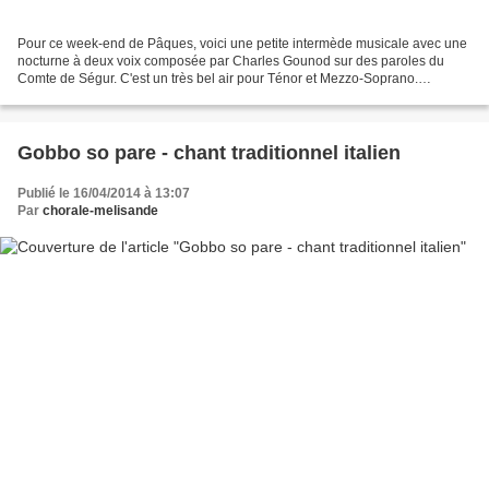
Pour ce week-end de Pâques, voici une petite intermède musicale avec une
nocturne à deux voix composée par Charles Gounod sur des paroles du
Comte de Ségur. C'est un très bel air pour Ténor et Mezzo-Soprano.
Malheureusement, je n'ai pas trouvé de vidéo...
Gobbo so pare - chant traditionnel italien
Publié le 16/04/2014 à 13:07
Par
chorale-melisande