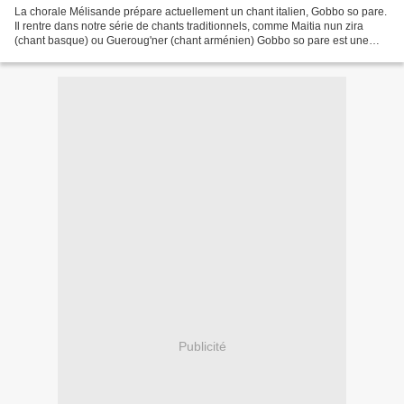
La chorale Mélisande prépare actuellement un chant italien, Gobbo so pare.
Il rentre dans notre série de chants traditionnels, comme Maitia nun zira
(chant basque) ou Gueroug'ner (chant arménien) Gobbo so pare est une
comptine (filastrocca) très ancienne...
Publicité