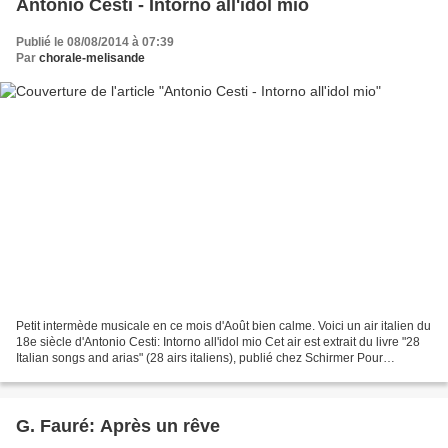
Antonio Cesti - Intorno all'idol mio
Publié le 08/08/2014 à 07:39
Par
chorale-melisande
Petit intermède musicale en ce mois d'Août bien calme. Voici un air italien du
18e siècle d'Antonio Cesti: Intorno all'idol mio Cet air est extrait du livre "28
Italian songs and arias" (28 airs italiens), publié chez Schirmer Pour
commencer, laissez...
G. Fauré: Après un rêve