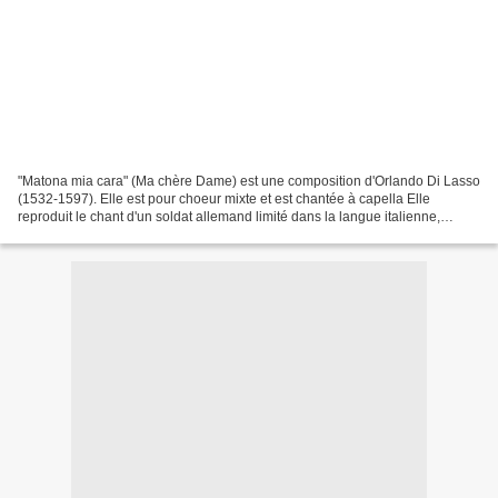
"Matona mia cara" (Ma chère Dame) est une composition d'Orlando Di Lasso
(1532-1597). Elle est pour choeur mixte et est chantée à capella Elle
reproduit le chant d'un soldat allemand limité dans la langue italienne,
incluant même deux, trois termes français...