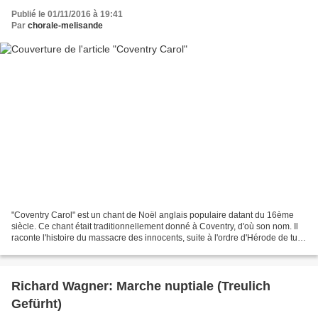
Publié le 01/11/2016 à 19:41
Par
chorale-melisande
"Coventry Carol" est un chant de Noël anglais populaire datant du 16ème
siècle. Ce chant était traditionnellement donné à Coventry, d'où son nom. Il
raconte l'histoire du massacre des innocents, suite à l'ordre d'Hérode de tuer
tous les enfants mâle agés...
Richard Wagner: Marche nuptiale (Treulich
Gefürht)