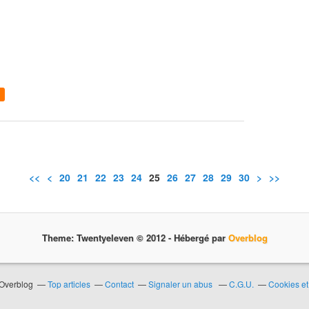
<<
<
10
20
21
22
23
24
25
26
27
28
29
30
40
50
60
70
80
90
>
>>
Theme: Twentyeleven © 2012 -
Hébergé par
Overblog
 Overblog
Top articles
Contact
Signaler un abus
C.G.U.
Cookies et