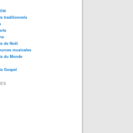
lité
s traditionnels
a
erts
ns
s de Noël
ources musicales
ts du Monde
ts Gospel
VES