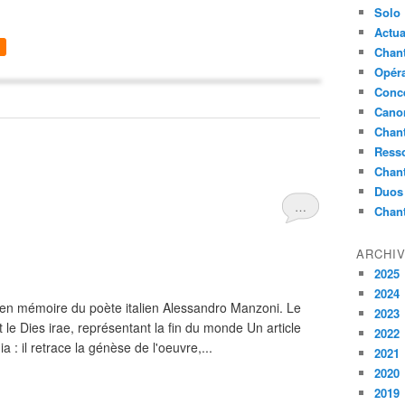
Solo
Actua
Chant
Opér
Conc
Cano
Chant
Ress
Chan
Duos
…
Chan
ARCHI
2025
2024
 en mémoire du poète italien Alessandro Manzoni. Le
2023
 le Dies irae, représentant la fin du monde Un article
2022
a : il retrace la génèse de l'oeuvre,...
2021
2020
2019