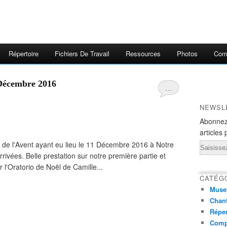
Répertoire
Fichiers De Travail
Ressources
Photos
Comp
- Décembre 2016
…
NEWSL
Abonnez
articles 
 de l'Avent ayant eu lieu le 11 Décembre 2016 à Notre
Email
ivées. Belle prestation sur notre première partie et
l'Oratorio de Noël de Camille...
CATÉG
Muse
Chant
Réper
Comp