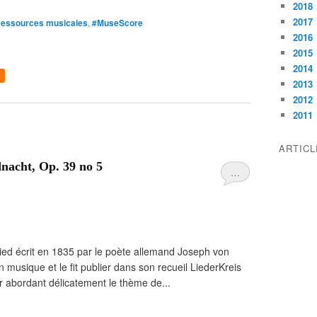
2018
2017
essources musicales
,
#MuseScore
2016
2015
2014
2013
2012
2011
ARTIC
nacht, Op. 39 no 5
…
Lied écrit en 1835 par le poète allemand Joseph von
 musique et le fit publier dans son recueil LiederKreis
abordant délicatement le thème de...