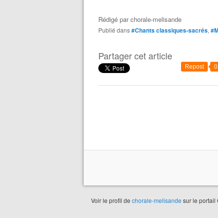
Rédigé par
chorale-melisande
Publié dans
#Chants classiques-sacrés
,
#M
Partager cet article
Repost
0
Voir le profil de
chorale-melisande
sur le portail