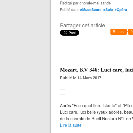
Rédigé par
chorale-melisande
Publié dans
#MuseScore
,
#Solo
,
#Opéra
Partager cet article
Repost
0
Mozart, KV 346: Luci care, luci
Publié le 14 Mars 2017
Après "Ecco quel fiero istante" et "Più
Luci care, luci belle (yeux adorés, bea
de la chorale de Rueil Nocturn Nº1 de W
Lire la suite