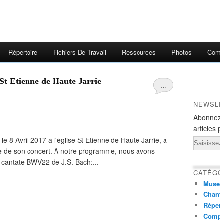
Répertoire
Fichiers De Travail
Ressources
Photos
Comp
e St Etienne de Haute Jarrie
…
NEWSL
Abonnez
articles 
 le 8 Avril 2017 à l'église St Etienne de Haute Jarrie, à
Email
ie de son concert. A notre programme, nous avons
a cantate BWV22 de J.S. Bach:...
CATÉG
Muse
Chant
Réper
Comp