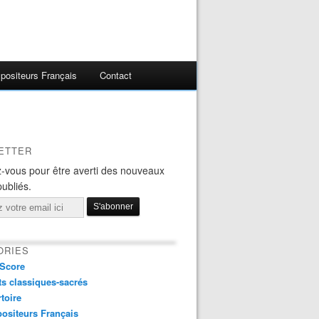
ositeurs Français
Contact
ETTER
-vous pour être averti des nouveaux
publiés.
ORIES
Score
s classiques-sacrés
toire
ositeurs Français