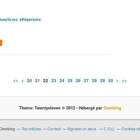
useScore
,
#Répertoire
<<
<
10
20
21
22
23
24
25
26
27
28
29
30
40
50
60
70
80
90
>
>>
Theme: Twentyeleven © 2012 -
Hébergé par
Overblog
 Overblog
Top articles
Contact
Signaler un abus
C.G.U.
Cookies et