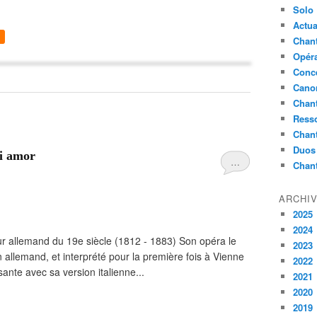
Solo
Actua
Chant
Opér
Conc
Cano
Chant
Ress
Chan
Duos
ti amor
…
Chan
ARCHI
2025
2024
ur allemand du 19e siècle (1812 - 1883) Son opéra le
2023
n allemand, et interprété pour la première fois à Vienne
2022
sante avec sa version italienne...
2021
2020
2019