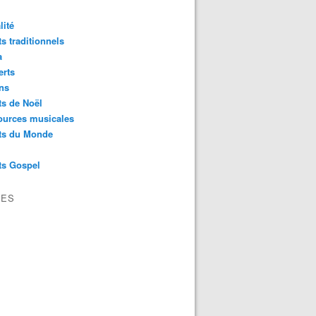
lité
s traditionnels
a
erts
ns
s de Noël
ources musicales
ts du Monde
ts Gospel
VES