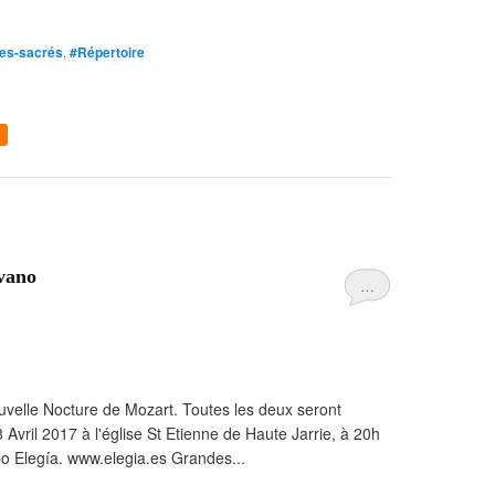
ues-sacrés
,
#Répertoire
ovano
…
nouvelle Nocture de Mozart. Toutes les deux seront
Avril 2017 à l'église St Etienne de Haute Jarrie, à 20h
po Elegía. www.elegia.es Grandes...