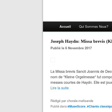
Accueil
Qui Sommes Nous?
Joseph Haydn: Missa brevis (K
Publié le 6 Novembre 2017
La Missa brevis Sancti Joannis de Deo
nom de "Kleine Orgelmesse" fut compo
messes courtes de Haydn. Elle est jouée
Lire la suite
Rédigé par
chorale-melisande
Publié dans
#MuseScore
,
#Chants classiq