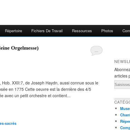
Répertoire
Fichiers De Travail
Ressources
Photos
Comp
leine Orgelmesse)
…
NEWSL
Abonnez
articles 
, Hob. XXII:7, de Joseph Haydn, aussi connue sous le
Email
sée en 1775 Cette oeuvre est la dernière des 4/5
 avec un petit orchestre et contient...
CATÉG
Muse
Chant
Réper
ues-sacrés
Comp