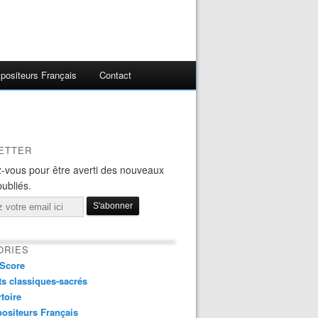
ositeurs Français
Contact
ETTER
-vous pour être averti des nouveaux
publiés.
ORIES
Score
s classiques-sacrés
toire
ositeurs Français