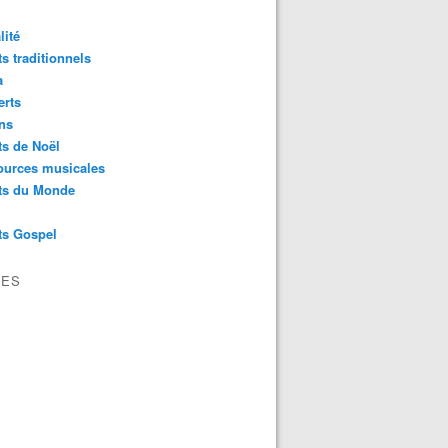
lité
s traditionnels
a
erts
ns
s de Noël
ources musicales
ts du Monde
ts Gospel
VES