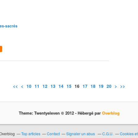
ues-sacrés
<<
<
10
11
12
13
14
15
16
17
18
19
20
30
40
50
60
70
80
90
>
>>
Theme: Twentyeleven © 2012 -
Hébergé par
Overblog
 Overblog
Top articles
Contact
Signaler un abus
C.G.U.
Cookies et