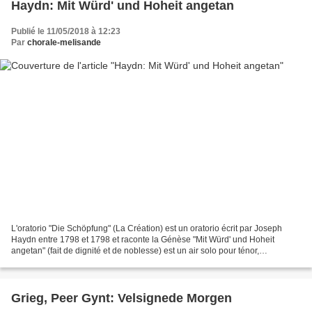
Haydn: Mit Würd' und Hoheit angetan
Publié le 11/05/2018 à 12:23
Par
chorale-melisande
L'oratorio "Die Schöpfung" (La Création) est un oratorio écrit par Joseph
Haydn entre 1798 et 1798 et raconte la Génèse "Mit Würd' und Hoheit
angetan" (fait de dignité et de noblesse) est un air solo pour ténor,
symbolisant l'harmonie et le bonheur du...
Grieg, Peer Gynt: Velsignede Morgen