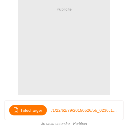
Publicité
Télécharger
/1/22/62/79/20150526/ob_0236c1_bizet-je-crois-entendre-ms2
Je crois entendre - Partition