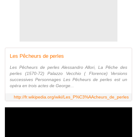
Les Pêcheurs de perles
Les Pêcheurs de perles Alessandro Allori, La Pêche des
perles (1570-72) Palazzo Vecchio ( Florence) Versions
successives Personnages Les Pêcheurs de perles est un
opéra en trois actes de George...
http://fr.wikipedia.org/wiki/Les_P%C3%AAcheurs_de_perles